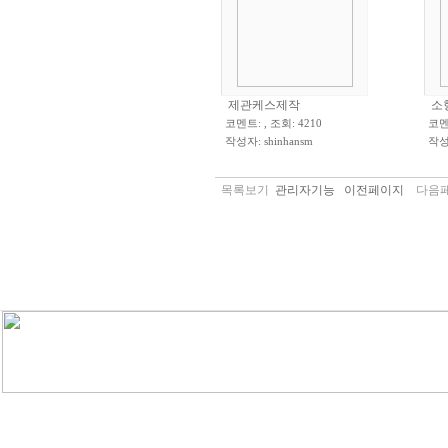
제관케스제작
소
코멘트: , 조회: 4210
코멘트
작성자:
shinhansm
작성
목록보기
관리자기능
이전페이지
다음